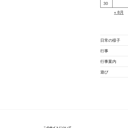
30
« 8月
日常の様子
行事
行事案内
遊び
このサイトについて