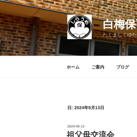
コ
ン
テ
白梅保
ン
ツ
たくましくゆた
へ
ス
キ
ッ
ホーム
ご案内
ブログ
プ
日:
2024年9月13日
投
2024-09-13
稿
祖父母交流会
日: